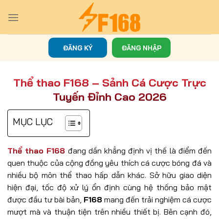
Bỏ
qua
nội
dung
ĐĂNG KÝ
ĐĂNG NHẬP
Thể thao F168 – Sảnh Cá Cược Trực
Tuyến Đỉnh Cao 2026
MỤC LỤC
Thể thao F168
đang dần khẳng định vị thế là điểm đến
quen thuộc của cộng đồng yêu thích cá cược bóng đá và
nhiều bộ môn thể thao hấp dẫn khác. Sở hữu giao diện
hiện đại, tốc độ xử lý ổn định cùng hệ thống bảo mật
được đầu tư bài bản,
F168
mang đến trải nghiệm cá cược
mượt mà và thuận tiện trên nhiều thiết bị. Bên cạnh đó,