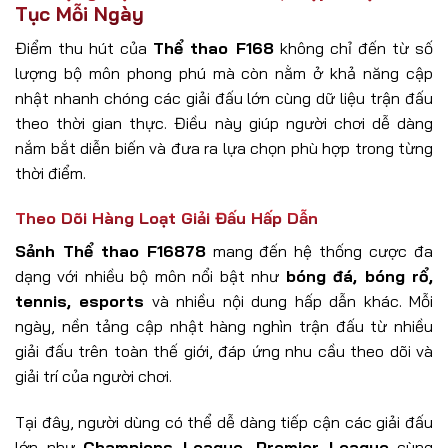
Tục Mỗi Ngày
Điểm thu hút của
Thể thao F168
không chỉ đến từ số
lượng bộ môn phong phú mà còn nằm ở khả năng cập
nhật nhanh chóng các giải đấu lớn cùng dữ liệu trận đấu
theo thời gian thực. Điều này giúp người chơi dễ dàng
nắm bắt diễn biến và đưa ra lựa chọn phù hợp trong từng
thời điểm.
Theo Dõi Hàng Loạt Giải Đấu Hấp Dẫn
Sảnh Thể thao F16878
mang đến hệ thống cược đa
dạng với nhiều bộ môn nổi bật như
bóng đá, bóng rổ,
tennis, esports
và nhiều nội dung hấp dẫn khác. Mỗi
ngày, nền tảng cập nhật hàng nghìn trận đấu từ nhiều
giải đấu trên toàn thế giới, đáp ứng nhu cầu theo dõi và
giải trí của người chơi.
Tại đây, người dùng có thể dễ dàng tiếp cận các giải đấu
lớn như
Champions League, Premier League
cùng