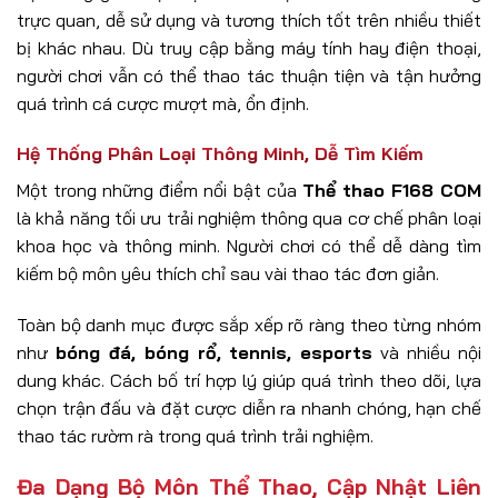
trực quan, dễ sử dụng và tương thích tốt trên nhiều thiết
bị khác nhau. Dù truy cập bằng máy tính hay điện thoại,
người chơi vẫn có thể thao tác thuận tiện và tận hưởng
quá trình cá cược mượt mà, ổn định.
Hệ Thống Phân Loại Thông Minh, Dễ Tìm Kiếm
Một trong những điểm nổi bật của
Thể thao F168 COM
là khả năng tối ưu trải nghiệm thông qua cơ chế phân loại
khoa học và thông minh. Người chơi có thể dễ dàng tìm
kiếm bộ môn yêu thích chỉ sau vài thao tác đơn giản.
Toàn bộ danh mục được sắp xếp rõ ràng theo từng nhóm
như
bóng đá, bóng rổ, tennis, esports
và nhiều nội
dung khác. Cách bố trí hợp lý giúp quá trình theo dõi, lựa
chọn trận đấu và đặt cược diễn ra nhanh chóng, hạn chế
thao tác rườm rà trong quá trình trải nghiệm.
Đa Dạng Bộ Môn Thể Thao, Cập Nhật Liên