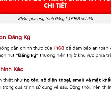
Khám phá quy trình Đăng ký F168 chi tiết
họn Đăng Ký
đường dẫn chính thức của
F168
để đảm bảo an toàn v
chọn nút
“Đăng ký”
thường hiển thị ở khu vực phía tr
hính Xác
n thiết như
họ tên, số điện thoại, email và mật kh
ỗi trong quá trình sử dụng về sau. Đồng thời, nên t