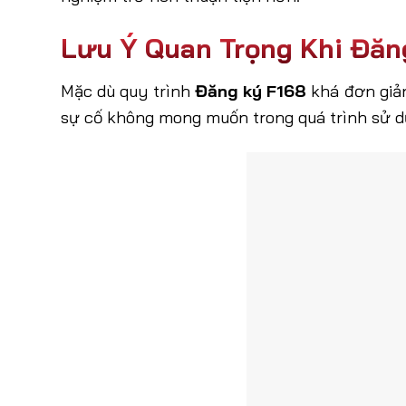
Lưu Ý Quan Trọng Khi Đăn
Mặc dù quy trình
Đăng ký F168
khá đơn giản
sự cố không mong muốn trong quá trình sử d