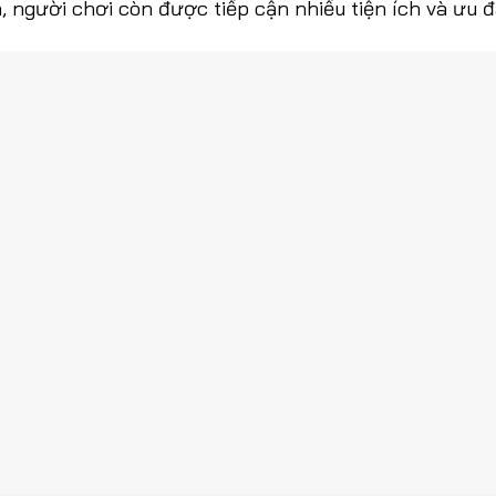
 người chơi còn được tiếp cận nhiều tiện ích và ưu đã