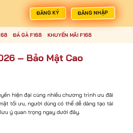
ĐĂNG KÝ
ĐĂNG NHẬP
168
ĐÁ GÀ F168
KHUYẾN MÃI F168
026 – Bảo Mật Cao
tuyến hiện đại cùng nhiều chương trình ưu đãi
ật tối ưu, người dùng có thể dễ dàng tạo tài
 lưu ý quan trọng ngay dưới đây.