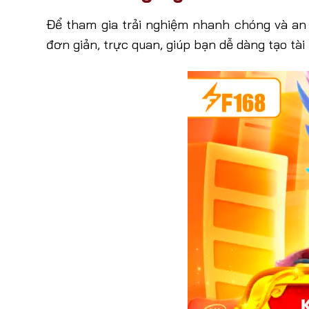
Để tham gia trải nghiệm nhanh chóng và an
đơn giản, trực quan, giúp bạn dễ dàng tạo tài