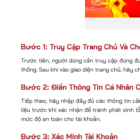
Bước 1: Truy Cập Trang Chủ Và C
Trước tiên, người dùng cần truy cập đúng 
thống. Sau khi vào giao diện trang chủ, hãy 
Bước 2: Điền Thông Tin Cá Nhân C
Tiếp theo, hãy nhập đầy đủ các thông tin cầ
liệu trước khi xác nhận để tránh phát sinh l
mức độ an toàn cho tài khoản.
Bước 3: Xác Minh Tài Khoản