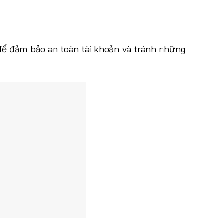
để đảm bảo an toàn tài khoản và tránh những