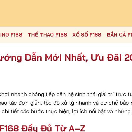
INO F168
THỂ THAO F168
XỔ SỐ F168
BẮN CÁ F
ướng Dẫn Mới Nhất, Ưu Đãi 2
hơi nhanh chóng tiếp cận hệ sinh thái giải trí trực 
hao tác đơn giản, tốc độ xử lý nhanh và cơ chế bảo m
chi tiết các bước thực hiện, lợi ích nổi bật và những
 F168 Đầy Đủ Từ A–Z