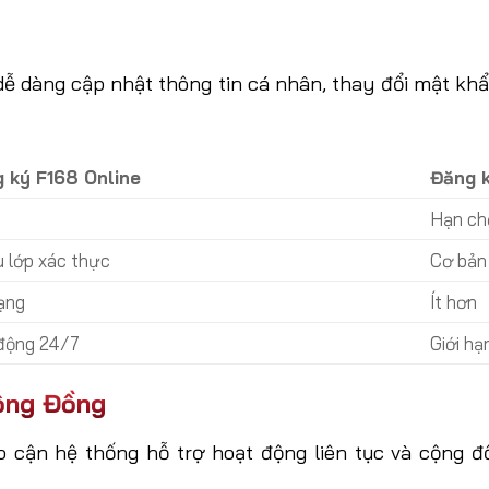
ễ dàng cập nhật thông tin cá nhân, thay đổi mật khẩ
 ký F168 Online
Đăng k
Hạn ch
u lớp xác thực
Cơ bản
ạng
Ít hơn
động 24/7
Giới hạ
ộng Đồng
ếp cận hệ thống hỗ trợ hoạt động liên tục và cộng đ