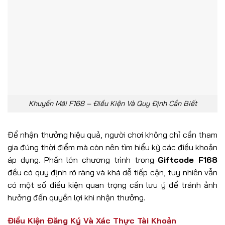
Khuyến Mãi F168 – Điều Kiện Và Quy Định Cần Biết
Để nhận thưởng hiệu quả, người chơi không chỉ cần tham
gia đúng thời điểm mà còn nên tìm hiểu kỹ các điều khoản
áp dụng. Phần lớn chương trình trong
Giftcode F168
đều có quy định rõ ràng và khá dễ tiếp cận, tuy nhiên vẫn
có một số điều kiện quan trọng cần lưu ý để tránh ảnh
hưởng đến quyền lợi khi nhận thưởng.
Điều Kiện Đăng Ký Và Xác Thực Tài Khoản