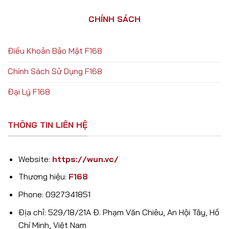
CHÍNH SÁCH
Điều Khoản Bảo Mật F168
Chính Sách Sử Dụng F168
Đại Lý F168
THÔNG TIN LIÊN HỆ
Website:
https://wun.vc/
Thương hiệu:
F168
Phone: 0927341851
Địa chỉ: 529/18/21A Đ. Phạm Văn Chiêu, An Hội Tây, Hồ
Chí Minh, Việt Nam