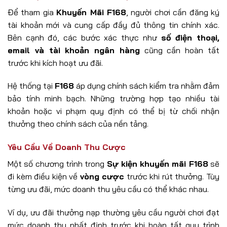
Để tham gia
Khuyến Mãi F168
, người chơi cần đăng ký
tài khoản mới và cung cấp đầy đủ thông tin chính xác.
Bên cạnh đó, các bước xác thực như
số điện thoại,
email và tài khoản ngân hàng
cũng cần hoàn tất
trước khi kích hoạt ưu đãi.
Hệ thống tại
F168
áp dụng chính sách kiểm tra nhằm đảm
bảo tính minh bạch. Những trường hợp tạo nhiều tài
khoản hoặc vi phạm quy định có thể bị từ chối nhận
thưởng theo chính sách của nền tảng.
Yêu Cầu Về Doanh Thu Cược
Một số chương trình trong
Sự kiện khuyến mãi F168
sẽ
đi kèm điều kiện về
vòng cược
trước khi rút thưởng. Tùy
từng ưu đãi, mức doanh thu yêu cầu có thể khác nhau.
Ví dụ, ưu đãi thưởng nạp thường yêu cầu người chơi đạt
mức doanh thu nhất định trước khi hoàn tất quy trình