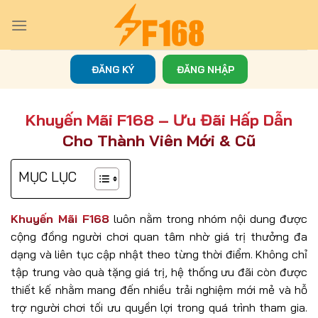
Bỏ
qua
nội
dung
ĐĂNG KÝ
ĐĂNG NHẬP
Khuyến Mãi F168 – Ưu Đãi Hấp Dẫn
Cho Thành Viên Mới & Cũ
MỤC LỤC
Khuyến Mãi F168
luôn nằm trong nhóm nội dung được
cộng đồng người chơi quan tâm nhờ giá trị thưởng đa
dạng và liên tục cập nhật theo từng thời điểm. Không chỉ
tập trung vào quà tặng giá trị, hệ thống ưu đãi còn được
thiết kế nhằm mang đến nhiều trải nghiệm mới mẻ và hỗ
trợ người chơi tối ưu quyền lợi trong quá trình tham gia.