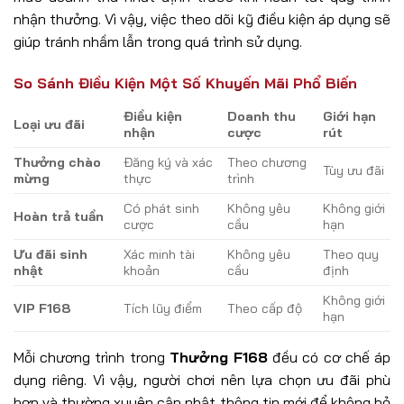
nhận thưởng. Vì vậy, việc theo dõi kỹ điều kiện áp dụng sẽ
giúp tránh nhầm lẫn trong quá trình sử dụng.
So Sánh Điều Kiện Một Số Khuyến Mãi Phổ Biến
Điều kiện
Doanh thu
Giới hạn
Loại ưu đãi
nhận
cược
rút
Thưởng chào
Đăng ký và xác
Theo chương
Tùy ưu đãi
mừng
thực
trình
Có phát sinh
Không yêu
Không giới
Hoàn trả tuần
cược
cầu
hạn
Ưu đãi sinh
Xác minh tài
Không yêu
Theo quy
nhật
khoản
cầu
định
Không giới
VIP F168
Tích lũy điểm
Theo cấp độ
hạn
Mỗi chương trình trong
Thưởng F168
đều có cơ chế áp
dụng riêng. Vì vậy, người chơi nên lựa chọn ưu đãi phù
hợp và thường xuyên cập nhật thông tin mới để không bỏ