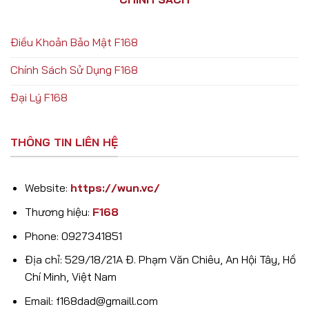
Điều Khoản Bảo Mật F168
Chính Sách Sử Dụng F168
Đại Lý F168
THÔNG TIN LIÊN HỆ
Website:
https://wun.vc/
Thương hiệu:
F168
Phone: 0927341851
Địa chỉ: 529/18/21A Đ. Phạm Văn Chiêu, An Hội Tây, Hồ
Chí Minh, Việt Nam
Email:
f168dad@gmaill.com