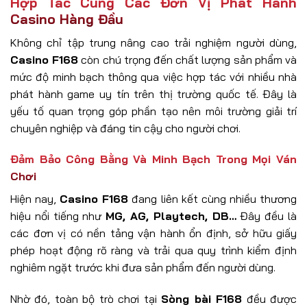
Hợp Tác Cùng Các Đơn Vị Phát Hành
Casino Hàng Đầu
Không chỉ tập trung nâng cao trải nghiệm người dùng,
Casino F168
còn chú trọng đến chất lượng sản phẩm và
mức độ minh bạch thông qua việc hợp tác với nhiều nhà
phát hành game uy tín trên thị trường quốc tế. Đây là
yếu tố quan trọng góp phần tạo nên môi trường giải trí
chuyên nghiệp và đáng tin cậy cho người chơi.
Đảm Bảo Công Bằng Và Minh Bạch Trong Mọi Ván
Chơi
Hiện nay,
Casino F168
đang liên kết cùng nhiều thương
hiệu nổi tiếng như
MG, AG, Playtech, DB…
Đây đều là
các đơn vị có nền tảng vận hành ổn định, sở hữu giấy
phép hoạt động rõ ràng và trải qua quy trình kiểm định
nghiêm ngặt trước khi đưa sản phẩm đến người dùng.
Nhờ đó, toàn bộ trò chơi tại
Sòng bài
F168
đều được