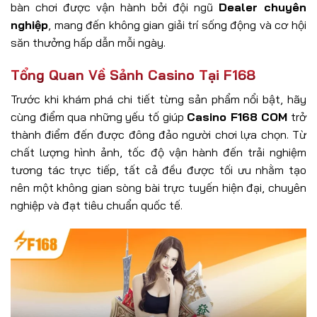
bàn chơi được vận hành bởi đội ngũ
Dealer chuyên
nghiệp
, mang đến không gian giải trí sống động và cơ hội
săn thưởng hấp dẫn mỗi ngày.
Tổng Quan Về Sảnh Casino Tại F168
Trước khi khám phá chi tiết từng sản phẩm nổi bật, hãy
cùng điểm qua những yếu tố giúp
Casino F168 COM
trở
thành điểm đến được đông đảo người chơi lựa chọn. Từ
chất lượng hình ảnh, tốc độ vận hành đến trải nghiệm
tương tác trực tiếp, tất cả đều được tối ưu nhằm tạo
nên một không gian sòng bài trực tuyến hiện đại, chuyên
nghiệp và đạt tiêu chuẩn quốc tế.