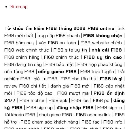
Sitemap
Từ khóa tìm kiếm F168 tháng 2026
:
F168 online
| link
F168 mới nhất | truy cập F168 nhanh |
F168 không chặn
|
F168 hôm nay | vào F168 an toàn | F168 website chính |
F168 web chính thức | F168 site uy tín |
nhà cái F168
|
F168 chính hãng | F168 chính thức |
F168 uy tín cao
|
F168 đáng tin cậy | F168 bảo mật | F168 hợp pháp không |
nền tảng F168 |
cổng game F168
| F168 trực tuyến | trải
nghiệm F168 | giải trí F168 | F168 cho tân thủ |
F168 là gì
|
review F168 chi tiết | đánh giá F168 mới | F168 cập nhật
mới | F168 tốc độ cao | F168 mượt mà |
F168 ổn định
24/7
| F168 mobile | F168 apk | F168 ios | F168 pc |
đăng
ký F168
| F168 sign up |
đăng nhập F168
| F168 sign in |
tài khoản F168 | chơi game F168 | F168 access link | F168
hỗ trợ | F168 chăm sóc khách hàng | F168 faq | F168 info |