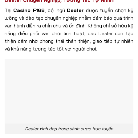
Dealer Chuyên Nghiệp, Tương Tác Tự Nhiên
Tại
Casino F168
, đội ngũ
Dealer
được tuyển chọn kỹ
lưỡng và đào tạo chuyên nghiệp nhằm đảm bảo quá trình
vận hành diễn ra chỉn chu và ổn định. Không chỉ sở hữu kỹ
năng điều phối ván chơi linh hoạt, các Dealer còn tạo
thiện cảm nhờ phong thái thân thiện, giao tiếp tự nhiên
và khả năng tương tác tốt với người chơi.
Dealer xinh đẹp trong sảnh cược trực tuyến