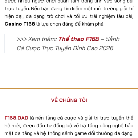
được nhiều người chơi quan tâm trong lĩnh vực sòng bài
trực tuyến. Nếu bạn đang tìm kiếm một môi trường giải trí
hiện đại, đa dạng trò chơi và tối ưu trải nghiệm lâu dài,
Casino F168
là lựa chọn đáng để khám phá.
>>> Xem thêm:
Thể thao F168
– Sảnh
Cá Cược Trực Tuyến Đỉnh Cao 2026
VỀ CHÚNG TÔI
F168.DAD
là nền tảng cá cược và giải trí trực tuyến thế
hệ mới, được đầu tư đồng bộ về hạ tầng công nghệ bảo
mật đa tầng và hệ thống sảnh game đổi thưởng đa dạng.