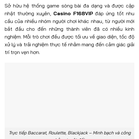
Sở hữu hệ thống game sòng bài đa dạng và được cập
nhật thường xuyên,
Casino F168VIP
đáp ứng tốt nhu
cầu của nhiều nhóm người chơi khác nhau, từ người mới
bắt đầu cho đến những thành viên đã có nhiều kinh
nghiệm. Mỗi trò chơi đều được tối ưu về giao diện, tốc độ
xử lý và trải nghiệm thực tế nhằm mang đến cảm giác giải
trí trọn vẹn hơn.
Trực tiếp Baccarat, Roulette, Blackjack – Minh bạch và công